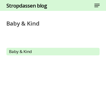
Menu
Skip
Stropdassen blog
to
Close
main
Menu
content
Baby & Kind
Baby & Kind