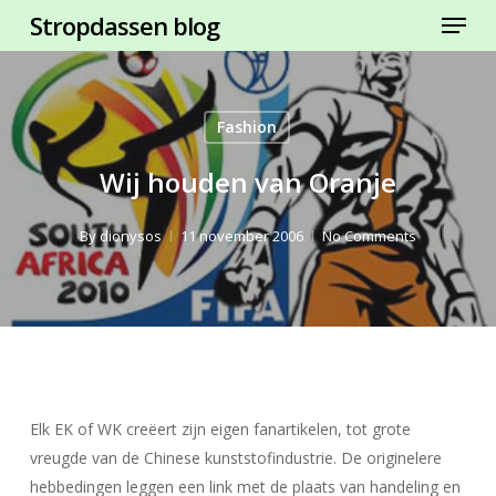
Menu
Skip
Stropdassen blog
to
Close
main
Menu
content
Fashion
Wij houden van Oranje
By
dionysos
11 november 2006
No Comments
Elk EK of WK creëert zijn eigen fanartikelen, tot grote
vreugde van de Chinese kunststofindustrie. De originelere
hebbedingen leggen een link met de plaats van handeling en